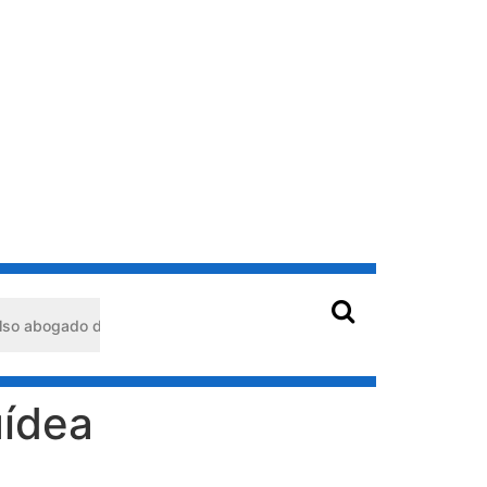
ogado detenido en Barquisimeto: habría usado durante 13 años la ma
uídea