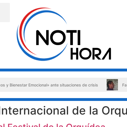
Bienestar Emocional» ante situaciones de crisis
Falso ab
 Internacional de la Orq