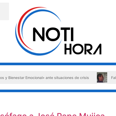
Bienestar Emocional» ante situaciones de crisis
Falso ab