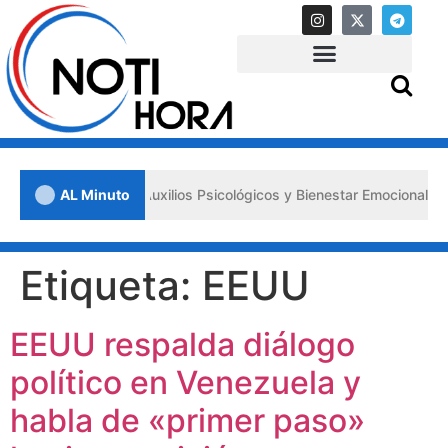
 «Primeros Auxilios Psicológicos y Bienestar Emocional» ante situaci
AL Minuto
Etiqueta:
EEUU
EEUU respalda diálogo
político en Venezuela y
habla de «primer paso»