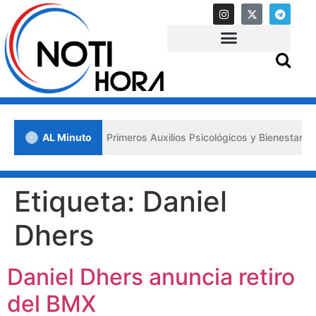
n Lara impulsa los «Primeros Auxilios Psicológicos y Bienestar Emoci
AL Minuto
Etiqueta:
Daniel
Dhers
Daniel Dhers anuncia retiro
del BMX