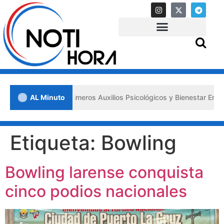
 impulsa los «Primeros Auxilios Psicológicos y Bienestar Emocional» 
AL Minuto
Etiqueta:
Bowling
Bowling larense conquista
cinco podios nacionales