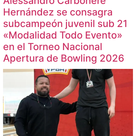
Alessandro Carbonere
Hernández se consagra
subcampeón juvenil sub 21
«Modalidad Todo Evento»
en el Torneo Nacional
Apertura de Bowling 2026