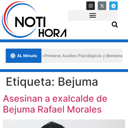
a en Lara impulsa los «Primeros Auxilios Psicológicos y Bienestar Em
AL Minuto
Etiqueta:
Bejuma
Asesinan a exalcalde de
Bejuma Rafael Morales