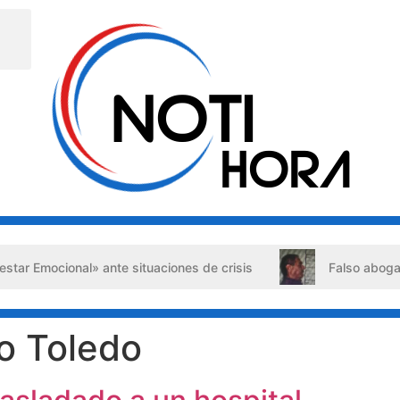
Emocional» ante situaciones de crisis
Falso abogado det
o Toledo