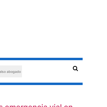
do detenido en Barquisimeto: habría usado durante 13 años la matrí