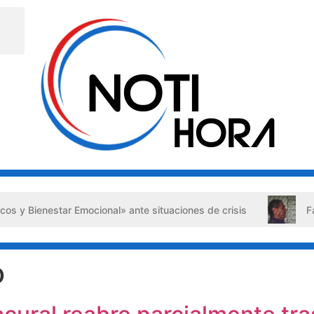
nestar Emocional» ante situaciones de crisis
Falso aboga
o