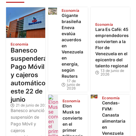
Economía
Gigante
brasileña
Economía
Eneva
Lara Es Café: 45
evalúa
emprendedores
acuerdos
convierten a la
Economía
en
Flor de
Banesco
Venezuela
Venezuela en el
suspenderá
en
epicentro del
energía,
Pago Móvil
talento regional
según
13 de junio de
y cajeros
2026
Reuters
17 de
automáticos
junio de
2026
este 22 de
junio
Economía
Economía
Cendas-
21 de junio de 2026
Elon
FVM:
Banesco anunció la
Musk se
Canasta
suspensión de
convierte
alimentaria
Pago Móvil y
en el
en
primer
cajeros
Venezuela