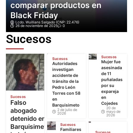
comparar productos en
Black Friday
Lcdo. Wuillians Salgado (CNP: 22.476)
26 de noviembre de 2025
0
Sucesos
Sucesos
Sucesos
Mujer fue
Autoridades
asesinada
investigan
de 11
accidente de
puñaladas
tránsito de la
por su
Pedro León
expareja
Torres con 58
Sucesos
en
en
Falso
Cojedes
Barquisimeto
20 de
abogado
2 de julio de
mayo de
2026
2026
detenido en
Sucesos
Barquisimeto:
Familiares
Sucesos