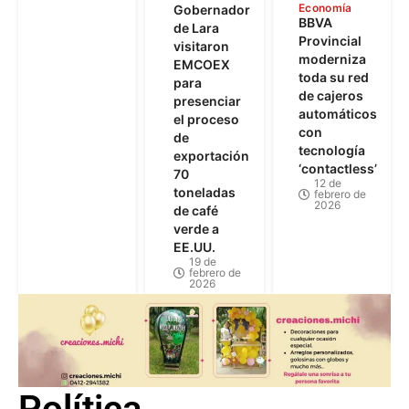
Economía
Gobernador
BBVA
de Lara
Provincial
visitaron
moderniza
EMCOEX
toda su red
para
de cajeros
presenciar
automáticos
el proceso
con
de
tecnología
exportación
‘contactless’
70
12 de
toneladas
febrero de
2026
de café
verde a
EE.UU.
19 de
febrero de
2026
Política