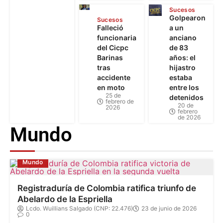
Sucesos
Golpearon
Sucesos
Falleció
a un
funcionaria
anciano
del Cicpc
de 83
Barinas
años: el
tras
hijastro
accidente
estaba
en moto
entre los
25 de
detenidos
febrero de
20 de
2026
febrero
de 2026
Mundo
Mundo
Registraduría de Colombia ratifica triunfo de
Abelardo de la Espriella
Lcdo. Wuillians Salgado (CNP: 22.476)
23 de junio de 2026
0