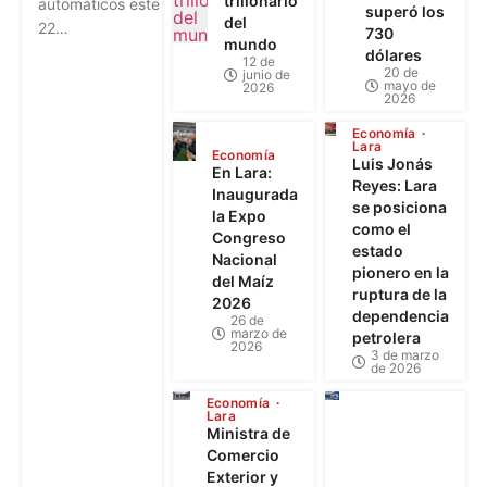
trillonario
automáticos este
superó los
del
22…
730
mundo
dólares
12 de
20 de
junio de
mayo de
2026
2026
Economía
Lara
Economía
Luis Jonás
En Lara:
Reyes: Lara
Inaugurada
se posiciona
la Expo
como el
Congreso
estado
Nacional
pionero en la
del Maíz
ruptura de la
2026
dependencia
26 de
marzo de
petrolera
2026
3 de marzo
de 2026
Economía
Lara
Ministra de
Comercio
Exterior y