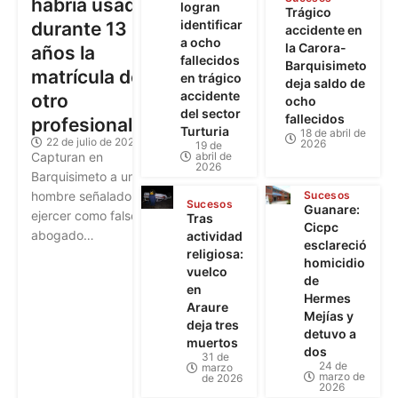
habría usado
logran
Trágico
identificar
durante 13
accidente en
a ocho
la Carora-
años la
fallecidos
Barquisimeto
matrícula de
en trágico
deja saldo de
accidente
otro
ocho
del sector
fallecidos
profesional
Turturia
18 de abril de
22 de julio de 2026
2026
19 de
abril de
Capturan en
2026
Barquisimeto a un
Sucesos
hombre señalado de
Sucesos
Guanare:
ejercer como falso
Tras
Cicpc
abogado…
actividad
esclareció
religiosa:
homicidio
vuelco
de
en
Hermes
Araure
Mejías y
deja tres
detuvo a
muertos
dos
31 de
24 de
marzo
marzo de
de 2026
2026