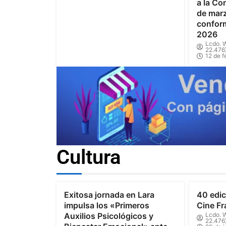
a la Co
de marz
confor
2026
Lcdo. W
22.476
12 de f
Cultura
Exitosa jornada en Lara
40 edic
impulsa los «Primeros
Cine Fr
Auxilios Psicológicos y
Lcdo. W
22.476