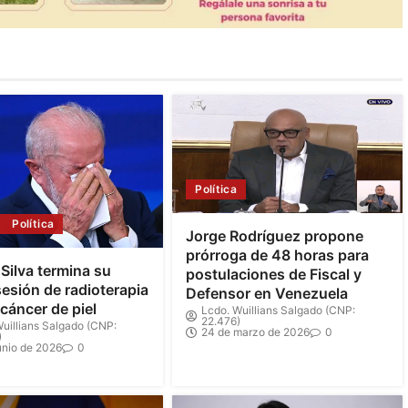
Política
Política
Jorge Rodríguez propone
prórroga de 48 horas para
 Silva termina su
postulaciones de Fiscal y
sesión de radioterapia
Defensor en Venezuela
 cáncer de piel
Lcdo. Wuillians Salgado (CNP:
22.476)
uillians Salgado (CNP:
24 de marzo de 2026
0
)
unio de 2026
0