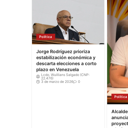
Política
Jorge Rodríguez prioriza
estabilización económica y
descarta elecciones a corto
plazo en Venezuela
Lcdo. Wuillians Salgado (CNP:
22.476)
3 de marzo de 2026
0
Política
Alcald
anuncia
proyec