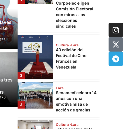
40 edición del
Festival de Cine
Francés en
Venezuela
laves
erse
2
476)
Lara
Senamecf celebra 14
años con una
emotiva misa de
3
acción de gracias
Mundo
Espriella gana la
JD Van
Cultura
Lara
a tres
 Colombia tras una
60 día
«Gladiadoras de la
vida»: Rinde
as
 vuelta
Trump 
homenaje a las
4
476)
mujeres que
476)
21 de junio de 2026
0
Lcdo. Wuilli
sostienen a
Palestina
Cultura
Lara