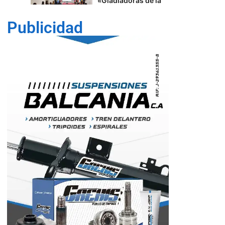
Del joropo al
Mundial: el guaro
Alex Martínez
Publicidad
llevará el arpa
venezolana a la FIFA
2026™️
5
Lara
Trabajadores de
1
Corpoelec eligen
Comisión Electoral
con miras a las
elecciones
sindicales
Cultura
Lara
40 edición del
Festival de Cine
Francés en
Venezuela
2