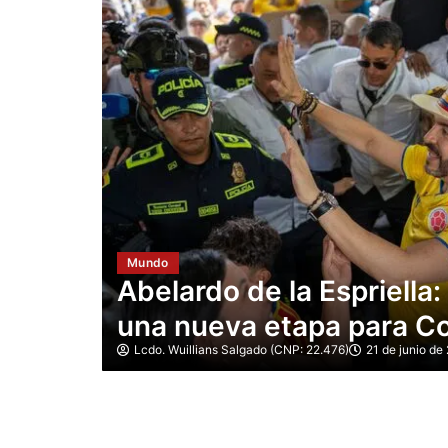
Mundo
Iván Cepeda exige impu
omienza
mesas y pide revisar «vo
tras la ajustada elecció
Lcdo. Wuillians Salgado (CNP: 22.476)
21 de junio de