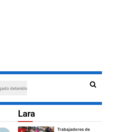
mujeres que
sostienen a
Palestina
Cultura
Lara
Del joropo al
Mundial: el guaro
Alex Martínez
llevará el arpa
venezolana a la FIFA
2026™️
5
Lara
Trabajadores de
1
Corpoelec eligen
quisimeto: habría usado durante 13 años la matrícula de otro profe
Comisión Electoral
con miras a las
elecciones
sindicales
Lara
Cultura
Lara