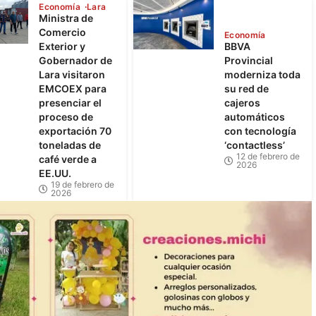
Economía
Lara
Ministra de
Comercio
Economía
Exterior y
BBVA
Gobernador de
Provincial
Lara visitaron
moderniza toda
EMCOEX para
su red de
presenciar el
cajeros
proceso de
automáticos
exportación 70
con tecnología
toneladas de
‘contactless’
12 de febrero de
café verde a
2026
EE.UU.
19 de febrero de
2026