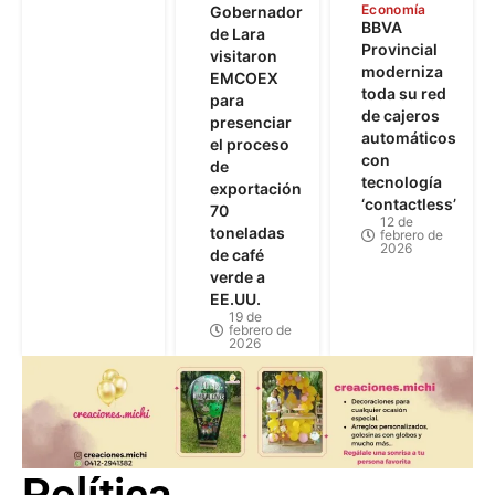
Economía
Gobernador
BBVA
de Lara
Provincial
visitaron
moderniza
EMCOEX
toda su red
para
de cajeros
presenciar
automáticos
el proceso
con
de
tecnología
exportación
‘contactless’
70
12 de
toneladas
febrero de
2026
de café
verde a
EE.UU.
19 de
febrero de
2026
Política