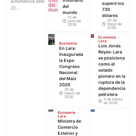
trillonario
automáticos este
superó los
del
22…
730
mundo
dólares
12 de
20 de
junio de
mayo de
2026
2026
Economía
Lara
Economía
Luis Jonás
En Lara:
Reyes: Lara
Inaugurada
se posiciona
la Expo
como el
Congreso
estado
Nacional
pionero en la
del Maíz
ruptura de la
2026
dependencia
26 de
marzo de
petrolera
2026
3 de marzo
de 2026
Economía
Lara
Ministra de
Comercio
Exterior y