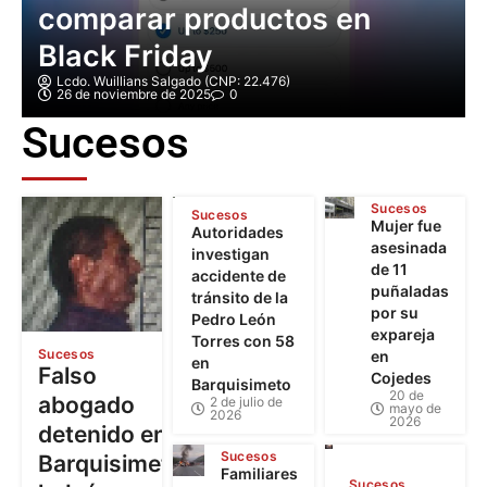
comparar productos en
Black Friday
Lcdo. Wuillians Salgado (CNP: 22.476)
26 de noviembre de 2025
0
Sucesos
Sucesos
Sucesos
Mujer fue
Autoridades
asesinada
investigan
de 11
accidente de
puñaladas
tránsito de la
por su
Pedro León
expareja
Torres con 58
Sucesos
en
en
Falso
Cojedes
Barquisimeto
20 de
abogado
2 de julio de
mayo de
2026
2026
detenido en
Sucesos
Barquisimeto:
Familiares
Sucesos