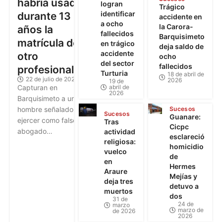
habría usado
logran
Trágico
identificar
durante 13
accidente en
a ocho
la Carora-
años la
fallecidos
Barquisimeto
matrícula de
en trágico
deja saldo de
accidente
otro
ocho
del sector
fallecidos
profesional
Turturia
18 de abril de
22 de julio de 2026
2026
19 de
abril de
Capturan en
2026
Barquisimeto a un
Sucesos
hombre señalado de
Sucesos
Guanare:
ejercer como falso
Tras
Cicpc
abogado…
actividad
esclareció
religiosa:
homicidio
vuelco
de
en
Hermes
Araure
Mejías y
deja tres
detuvo a
muertos
dos
31 de
24 de
marzo
marzo de
de 2026
2026