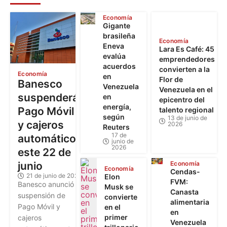
Economía
Gigante
brasileña
Economía
Eneva
Lara Es Café: 45
evalúa
emprendedores
acuerdos
convierten a la
Economía
en
Flor de
Banesco
Venezuela
Venezuela en el
suspenderá
en
epicentro del
energía,
Pago Móvil
talento regional
según
13 de junio de
y cajeros
2026
Reuters
17 de
automáticos
junio de
2026
este 22 de
junio
Economía
Economía
Cendas-
21 de junio de 2026
Elon
FVM:
Banesco anunció la
Musk se
Canasta
suspensión de
convierte
alimentaria
Pago Móvil y
en el
en
primer
cajeros
Venezuela