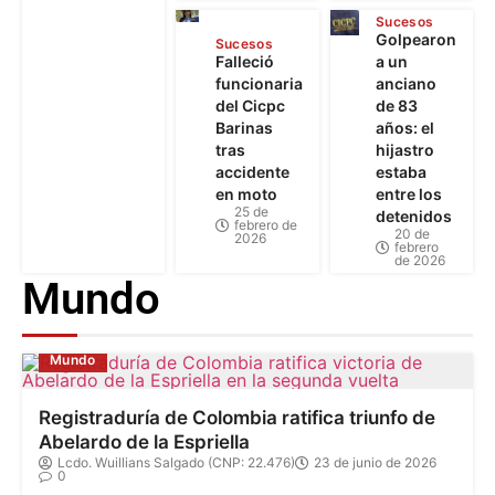
Sucesos
Golpearon
Sucesos
Falleció
a un
funcionaria
anciano
del Cicpc
de 83
Barinas
años: el
tras
hijastro
accidente
estaba
en moto
entre los
25 de
detenidos
febrero de
20 de
2026
febrero
de 2026
Mundo
Mundo
Registraduría de Colombia ratifica triunfo de
Abelardo de la Espriella
Lcdo. Wuillians Salgado (CNP: 22.476)
23 de junio de 2026
0